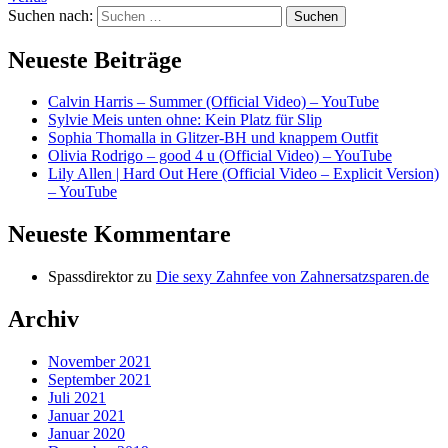
Suchen nach:
Neueste Beiträge
Calvin Harris – Summer (Official Video) – YouTube
Sylvie Meis unten ohne: Kein Platz für Slip
Sophia Thomalla in Glitzer-BH und knappem Outfit
Olivia Rodrigo – good 4 u (Official Video) – YouTube
Lily Allen | Hard Out Here (Official Video – Explicit Version)
– YouTube
Neueste Kommentare
Spassdirektor
zu
Die sexy Zahnfee von Zahnersatzsparen.de
Archiv
November 2021
September 2021
Juli 2021
Januar 2021
Januar 2020