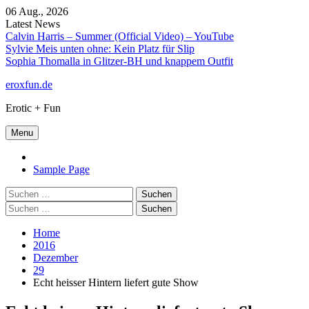
Skip
06 Aug., 2026
to
Latest News
content
Calvin Harris – Summer (Official Video) – YouTube
Sylvie Meis unten ohne: Kein Platz für Slip
Sophia Thomalla in Glitzer-BH und knappem Outfit
eroxfun.de
Erotic + Fun
Menu
Home
Sample Page
Suchen
nach:
Suchen
nach:
Home
2016
Dezember
29
Echt heisser Hintern liefert gute Show