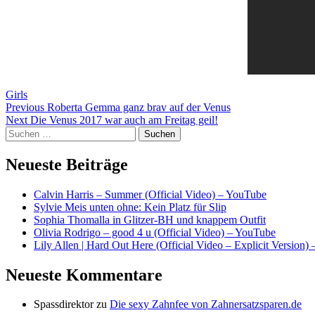
Girls
Beitragsnavigation
Previous
Previous
Roberta Gemma ganz brav auf der Venus
Next
post:
Next
Die Venus 2017 war auch am Freitag geil!
Suchen
post:
nach:
Neueste Beiträge
Calvin Harris – Summer (Official Video) – YouTube
Sylvie Meis unten ohne: Kein Platz für Slip
Sophia Thomalla in Glitzer-BH und knappem Outfit
Olivia Rodrigo – good 4 u (Official Video) – YouTube
Lily Allen | Hard Out Here (Official Video – Explicit Version)
Neueste Kommentare
Spassdirektor
zu
Die sexy Zahnfee von Zahnersatzsparen.de