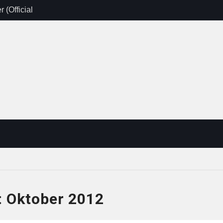
 (Official
: Kein Platz
itzer-BH und
:
Oktober 2012