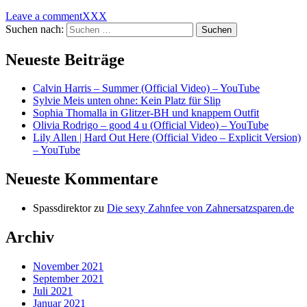
Leave a comment
XXX
Suchen nach:
Neueste Beiträge
Calvin Harris – Summer (Official Video) – YouTube
Sylvie Meis unten ohne: Kein Platz für Slip
Sophia Thomalla in Glitzer-BH und knappem Outfit
Olivia Rodrigo – good 4 u (Official Video) – YouTube
Lily Allen | Hard Out Here (Official Video – Explicit Version)
– YouTube
Neueste Kommentare
Spassdirektor
zu
Die sexy Zahnfee von Zahnersatzsparen.de
Archiv
November 2021
September 2021
Juli 2021
Januar 2021