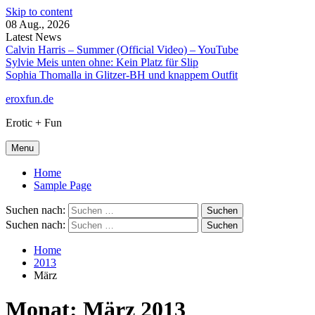
Skip to content
08 Aug., 2026
Latest News
Calvin Harris – Summer (Official Video) – YouTube
Sylvie Meis unten ohne: Kein Platz für Slip
Sophia Thomalla in Glitzer-BH und knappem Outfit
eroxfun.de
Erotic + Fun
Menu
Home
Sample Page
Suchen nach:
Suchen nach:
Home
2013
März
Monat:
März 2013