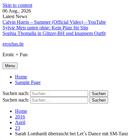
Skip to content
06 Aug., 2026
Latest News
Calvin Harris – Summer (Official Video) – YouTube
Sylvie Meis unten ohne: Kein Platz für Slip
Sophia Thomalla in Glitzer-BH und knappem Outfit
eroxfun.de
Erotic + Fun
Menu
Home
Sample Page
Suchen nach:
Suchen nach:
Home
2016
April
23
Sarah Lombardi überrascht bei Let´s Dance mit SM-Tanz