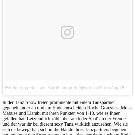
Ein Beitrag geteilt von Sarah lombardi (@sarellax3)
am
Aug 15, 2017 um 6:21 PDT
In der Tanz-Show treten prominente mit einem Tanzpartner
gegeneinander an und am Ende entscheiden Roche Gonzales, Motsi
Mabuse und Llambi mit ihren Punkten von 1-10, wie es Ihnen
gefallen hat. Letztendlich zählt aber auch der Spaß an der Freude
und der war ihr bei diesem sexy Tanz wirklich anzusehen. Wie sie
sich da bewegt hat, sich in die Hände ihres Tanzpartners begeben
hat und auch den Sprung gewagt hat – das war dann auch am Ende