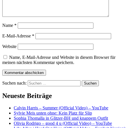
Name
*
E-Mail-Adresse
*
Website
Name, E-Mail-Adresse und Website in diesem Browser für
meinen nächsten Kommentar speichern.
Suchen nach:
Neueste Beiträge
Calvin Harris – Summer (Official Video) – YouTube
Sylvie Meis unten ohne: Kein Platz für Slip
Sophia Thomalla in Glitzer-BH und knappem Outfit
Olivia Rodrigo – good 4 u (Official Video) – YouTube